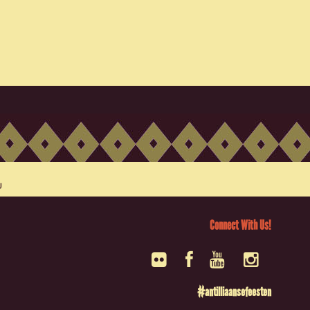
Connect With Us!
#antilliaansefeesten