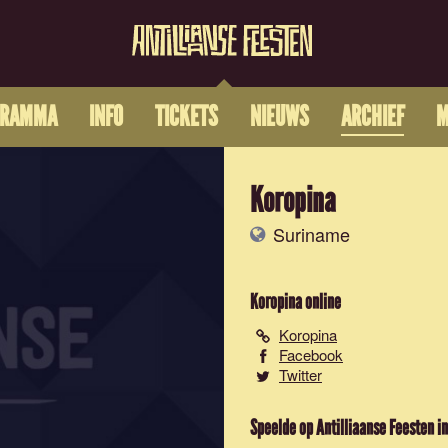
GRAMMA
INFO
TICKETS
NIEUWS
ARCHIEF
M
Koropina
Suriname
Koropina
online
Koropina
Facebook
Twitter
Speelde op Antilliaanse Feesten in