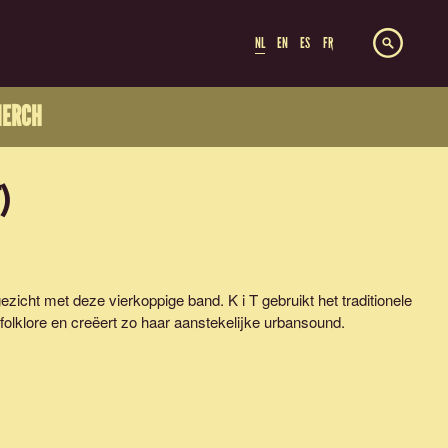
NL
EN
ES
FR
ERCH
)
icht met deze vierkoppige band. K i T gebruikt het traditionele
folklore en creëert zo haar aanstekelijke urbansound.