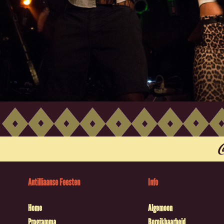
Antilliaanse Feesten
Info
Home
Algemeen
Programma
Bereikbaarheid