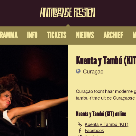
GRAMMA
INFO
TICKETS
NIEUWS
ARCHIEF
M
Kuenta y Tambú (KIT
Curaçao
Curaçao toont haar moderne gez
tambu-ritme uit de Curaçaose 
Kuenta y Tambú (KIT)
online
Kuenta y Tambú (KIT)
Facebook