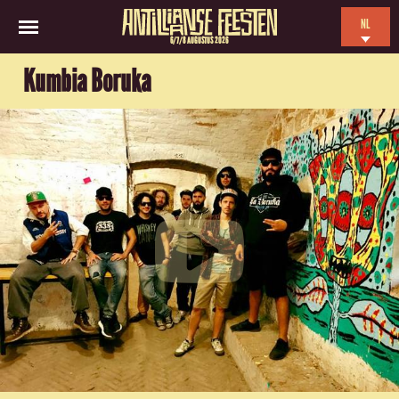
NL
6/7/8 AUGUSTUS 2026
EN
Kumbia Boruka
ES
FR