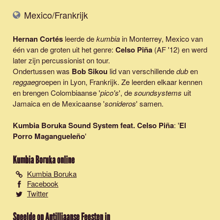
Mexico/Frankrijk
Hernan Cortés
leerde de
kumbia
in Monterrey, Mexico van
één van de groten uit het genre:
Celso Piña
(AF '12) en werd
later zijn percussionist on tour.
Ondertussen was
Bob Sikou
lid van verschillende
dub
en
reggae
groepen in Lyon, Frankrijk. Ze leerden elkaar kennen
en brengen Colombiaanse '
pico's
', de
soundsystems
uit
Jamaica en de Mexicaanse '
sonideros
' samen.
Kumbia Boruka Sound System feat. Celso Piña
: '
El
Porro Magangueleño
'
Kumbia Boruka
online
Kumbia Boruka
Facebook
Twitter
Speelde op Antilliaanse Feesten in