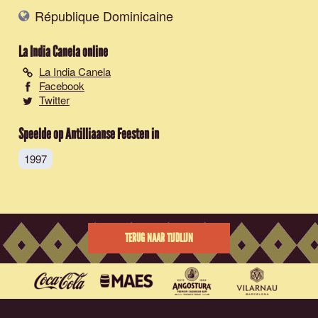
République Dominicaine
La India Canela
online
La India Canela
Facebook
Twitter
Speelde op Antilliaanse Feesten in
1997
TERUG NAAR TIJDLIJN