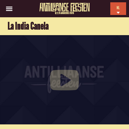
NL
6/7/8 AUGUSTUS 2026
EN
La India Canela
ES
FR