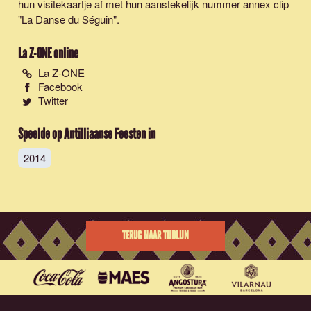
hun visitekaartje af met hun aanstekelijk nummer annex clip
"La Danse du Séguin".
La Z-ONE
online
La Z-ONE
Facebook
Twitter
Speelde op Antilliaanse Feesten in
2014
TERUG NAAR TIJDLIJN