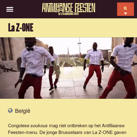
NL
6/7/8 AUGUSTUS 2026
EN
La Z-ONE
ES
FR
België
Congolese
soukous
mag niet ontbreken op het Antilliaanse
Feesten-menu. De jonge Brusselaars van La Z-ONE gaven