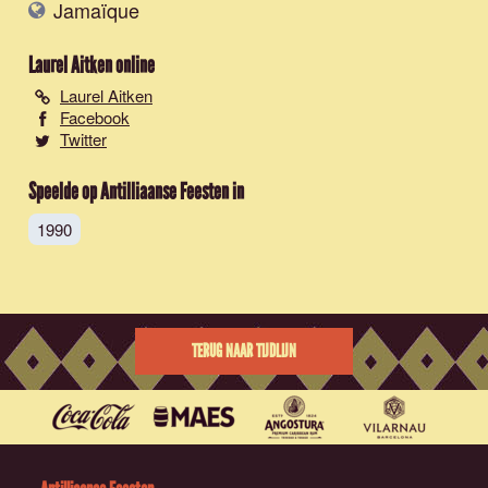
Jamaïque
Laurel Aitken
online
Laurel Aitken
Facebook
Twitter
Speelde op Antilliaanse Feesten in
1990
TERUG NAAR TIJDLIJN