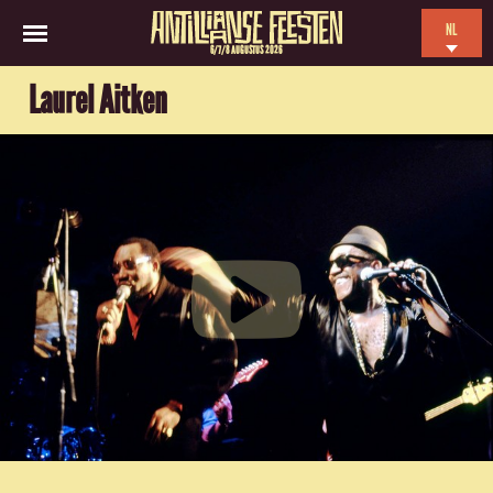
NL
6/7/8 AUGUSTUS 2026
EN
Laurel Aitken
ES
FR