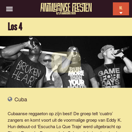
NL
6/7/8 AUGUSTUS 2026
EN
Los 4
ES
FR
Cuba
Cubaanse reggaeton op zijn best! De groep telt ‘cuatro’
zangers en komt voort uit de voormalige groep van Eddy K.
Hun debuut-cd ‘Escucha Lo Que Traje’ werd uitgebracht op