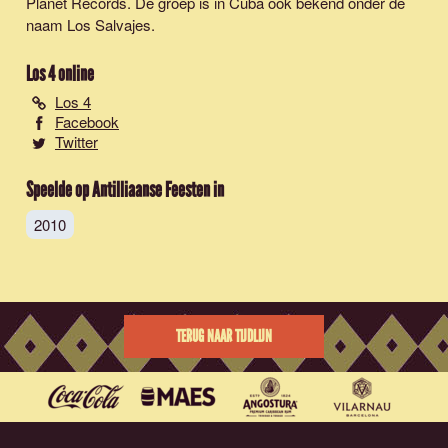
Planet Records. De groep is in Cuba ook bekend onder de
naam Los Salvajes.
Los 4
online
Los 4
Facebook
Twitter
Speelde op Antilliaanse Feesten in
2010
TERUG NAAR TIJDLIJN