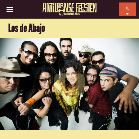
NL
6/7/8 AUGUSTUS 2026
EN
Los de Abajo
ES
FR