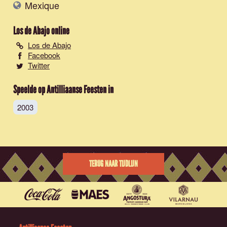
Mexique
Los de Abajo
online
Los de Abajo
Facebook
Twitter
Speelde op Antilliaanse Feesten in
2003
TERUG NAAR TIJDLIJN