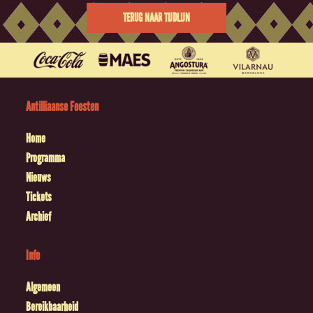
TERUG NAAR TIJDLIJN
Antilliaanse Feesten
Home
Programma
Nieuws
Tickets
Archief
Info
Algemeen
Bereikbaarheid