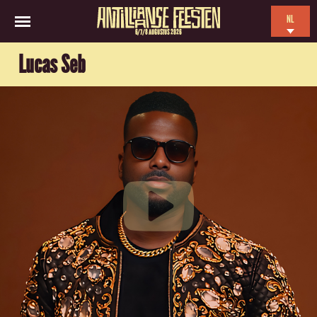
NL
6/7/8 AUGUSTUS 2026
EN
Lucas Seb
ES
FR