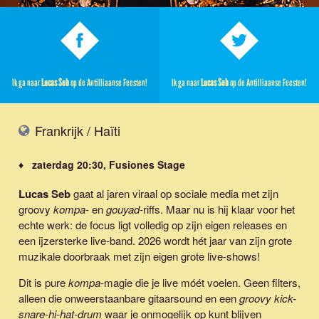
Ik ga naar
Lucas Seb
op de Antilliaanse Feesten!
Ik ga naar
Lucas Seb
op de Antilliaanse Feesten!
Frankrijk / Haïti
♦ zaterdag 20:30, Fusiones Stage
Lucas Seb
gaat al jaren viraal op sociale media met zijn
groovy
kompa
- en
gouyad
-riffs. Maar nu is hij klaar voor het
echte werk: de focus ligt volledig op zijn eigen releases en
een ijzersterke live-band. 2026 wordt hét jaar van zijn grote
muzikale doorbraak met zijn eigen grote live-shows!
Dit is pure
kompa
-magie die je live móét voelen. Geen filters,
alleen die onweerstaanbare gitaarsound en een
groovy kick-
snare-hi-hat-drum
waar je onmogelijk op kunt blijven