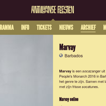
GRAMMA
INFO
TICKETS
NIEUWS
ARCHIEF
M
Marvay
Barbados
Marvay
is een
soca
zanger uit
People's Monarch 2016 in Barb
het genre te zijn. Samen met
met zijn frisse
soca
tunes.
Marvay
online