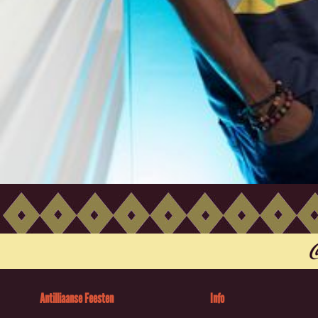
Antilliaanse Feesten
Info