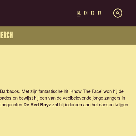
NL
EN
ES
FR
ERCH
 Barbados. Met zijn fantastische hit '
Know The Face
' won hij de
ados en bewijst hij een van de veelbelovende jonge zangers in
 landgenoten
De Red Boyz
zal hij iedereen aan het dansen krijgen