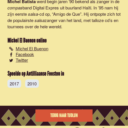
Michel Batista
werd begin jaren ’90 bekend als zanger in de
compas
band Digital Expres uit buurland Haïti. In ’95 nam hij
zijn eerste
salsa
-cd op, “
Amigo de Que
”. Hij ontpopte zich tot
de populairste
salsa
zanger van het land, met talloze cd’s en
tournees over de hele wereld.
Michel El Buenon
online
Michel El Buenon
Facebook
Twitter
Speelde op Antilliaanse Feesten in
2017
2010
TERUG NAAR TIJDLIJN