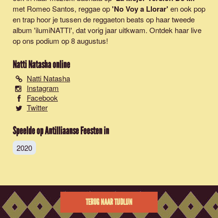
met Romeo Santos, reggae op
'
No Voy a Llorar'
en ook pop
en trap hoor je tussen de reggaeton beats op haar tweede
album 'ilumiNATTI', dat vorig jaar uitkwam. Ontdek haar live
op ons podium op 8 augustus!
Natti Natasha
online
Natti Natasha
Instagram
Facebook
Twitter
Speelde op Antilliaanse Feesten in
2020
TERUG NAAR TIJDLIJN