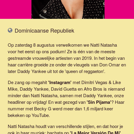
Dominicaanse Republiek
Op zaterdag 8 augustus verwelkomen we Natti Natasha
voor het eerst op ons podium! Ze is één van de meeste
gestreamde vrouwelijke artiesten van 2019. In het begin van
haar carrière groeide ze onder de vleugels van Don Omar en
later Daddy Yankee uit tot de 'queen of reggaeton'.
De zang op megahit
'
Instagram
'
met Dimitri Vegas & Like
Mike, Daddy Yankee, David Guetta en Afro Bros is niemand
minder dan Natti Natasha, samen met Daddy Yankee, onze
headliner op vrijdag! En wat gezegd van
'
Sin Pijama
'
? Haar
nummer met Becky G werd meer dan 1,6 miljard keer
bekeken op YouTube.
Natti Natasha houdt van verschillende stijlen, en dat hoor je
ook in haar muziek: bachata op
'
La Mejor Versión De Mi
'