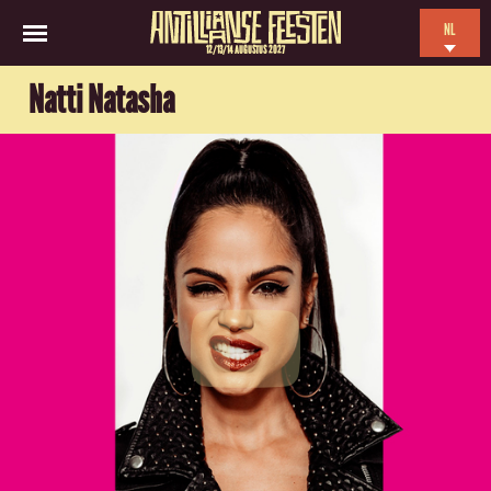
NL
12/13/14 AUGUSTUS 2027
EN
Natti Natasha
ES
FR