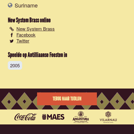
Suriname
New System Brass
online
New System Brass
Facebook
Twitter
Speelde op Antilliaanse Feesten in
2005
TERUG NAAR TIJDLIJN