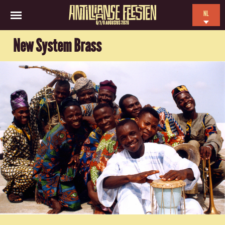
NL
6/7/8 AUGUSTUS 2026
EN
New System Brass
ES
FR