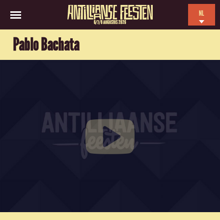
NL
6/7/8 AUGUSTUS 2026
EN
Pablo Bachata
ES
FR