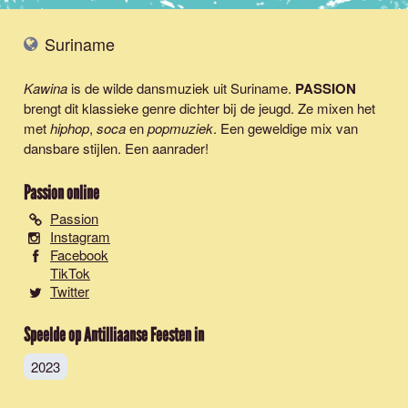
Suriname
Kawina
is de wilde dansmuziek uit Suriname.
PASSION
brengt dit klassieke genre dichter bij de jeugd. Ze mixen het
met
hiphop
,
soca
en
popmuziek
. Een geweldige mix van
dansbare stijlen. Een aanrader!
Passion
online
Passion
Instagram
Facebook
TikTok
Twitter
Speelde op Antilliaanse Feesten in
2023