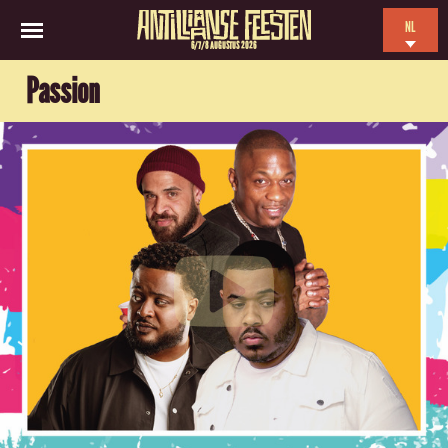
NL
6/7/8 AUGUSTUS 2026
EN
Passion
ES
FR