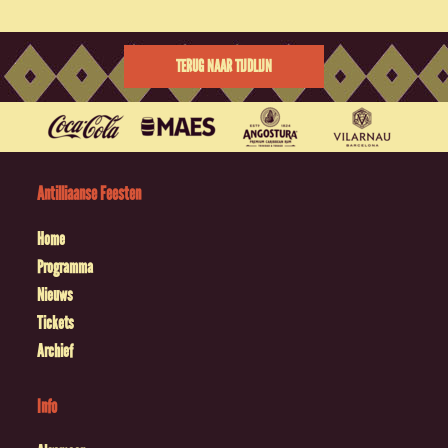
TERUG NAAR TIJDLIJN
Antilliaanse Feesten
Home
Programma
Nieuws
Tickets
Archief
Info