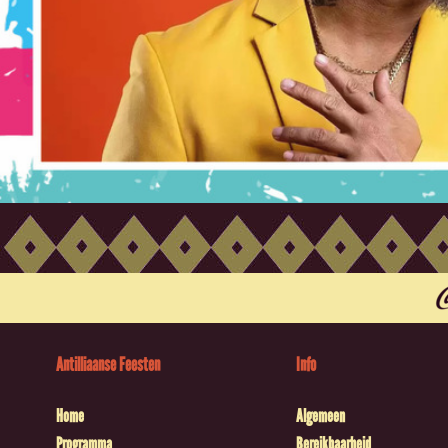
Antilliaanse Feesten
Info
Home
Algemeen
Programma
Bereikbaarheid