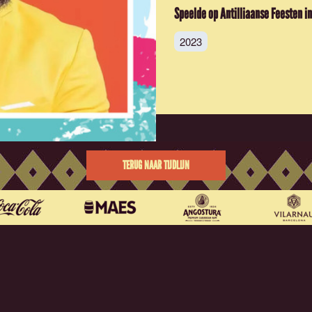
Speelde op Antilliaanse Feesten in
2023
TERUG NAAR TIJDLIJN