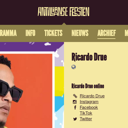
GRAMMA
INFO
TICKETS
NIEUWS
ARCHIEF
M
Ricardo Drue
Ricardo Drue
online
Ricardo Drue
Instagram
Facebook
TikTok
Twitter