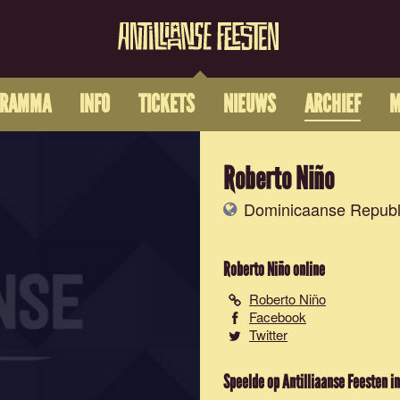
GRAMMA
INFO
TICKETS
NIEUWS
ARCHIEF
M
Roberto Niño
Dominicaanse Republ
Roberto Niño
online
Roberto Niño
Facebook
Twitter
Speelde op Antilliaanse Feesten in