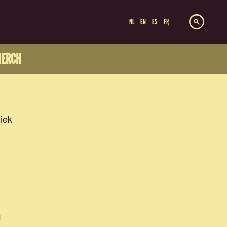
NL
EN
ES
FR
ERCH
iek