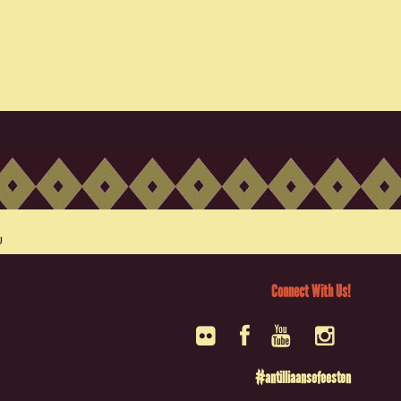
Connect With Us!
#antilliaansefeesten