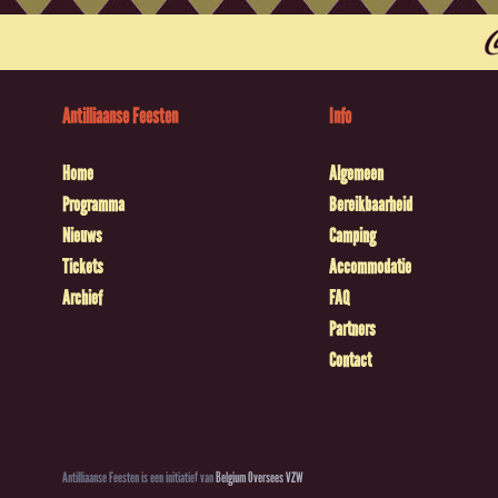
Antilliaanse Feesten
Info
Home
Algemeen
Programma
Bereikbaarheid
Nieuws
Camping
Tickets
Accommodatie
Archief
FAQ
Partners
Contact
Antilliaanse Feesten is een initiatief van
Belgium Oversees VZW