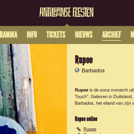
GRAMMA
INFO
TICKETS
NIEUWS
ARCHIEF
M
Rupee
Barbados
Rupee
is de
soca
monarch uit
Touch”. Geboren in Duitsland
Barbados, het eiland van zijn 
Rupee
online
Rupee