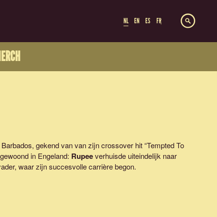
NL
EN
ES
FR
ERCH
 Barbados, gekend van van zijn crossover hit “Tempted To
, gewoond in Engeland:
Rupee
verhuisde uiteindelijk naar
vader, waar zijn succesvolle carrière begon.