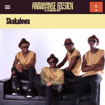
NL
6/7/8 AUGUSTUS 2026
EN
Shakalewa
ES
FR