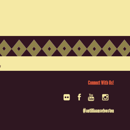
Connect With Us!
#antilliaansefeesten