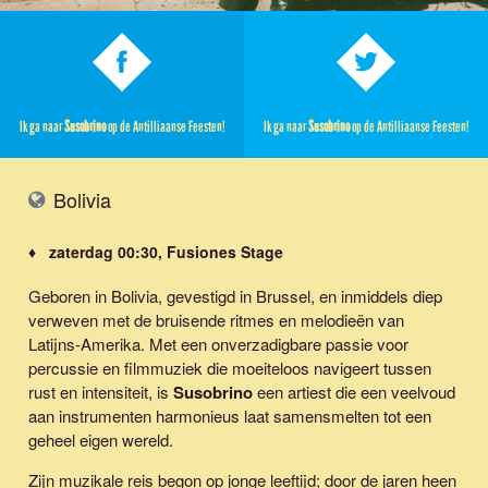
Ik ga naar
Susobrino
op de Antilliaanse Feesten!
Ik ga naar
Susobrino
op de Antilliaanse Feesten!
Bolivia
♦ zaterdag 00:30, Fusiones Stage
Geboren in Bolivia, gevestigd in Brussel, en inmiddels diep
verweven met de bruisende ritmes en melodieën van
Latijns-Amerika. Met een onverzadigbare passie voor
percussie en filmmuziek die moeiteloos navigeert tussen
rust en intensiteit, is
Susobrino
een artiest die een veelvoud
aan instrumenten harmonieus laat samensmelten tot een
geheel eigen wereld.
Zijn muzikale reis begon op jonge leeftijd; door de jaren heen