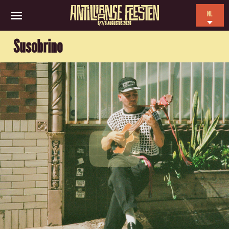
NL
6/7/8 AUGUSTUS 2026
EN
Susobrino
ES
FR