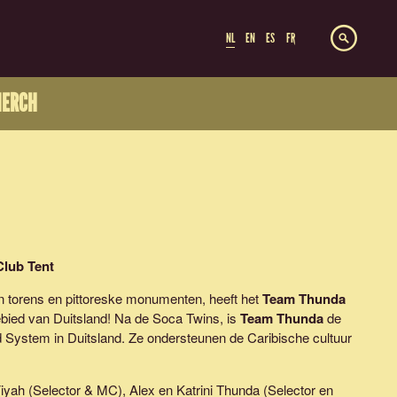
NL
EN
ES
FR
ERCH
 Club Tent
n torens en pittoreske monumenten, heeft het
Team Thunda
bied van Duitsland! Na de Soca Twins, is
Team Thunda
de
 System in Duitsland. Ze ondersteunen de Caribische cultuur
iyah (Selector & MC), Alex en Katrini Thunda (Selector en