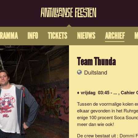
GRAMMA
INFO
TICKETS
NIEUWS
ARCHIEF
M
Team Thunda
Duitsland
♦ vrijdag 03:45 - ... , Cahier
Tussen de voormalige kolen e
elkaar gevonden in het Ruhrge
enige 100 procent Soca Sound
meer dan wie ook!
De crew bestaat uit : Dommi F