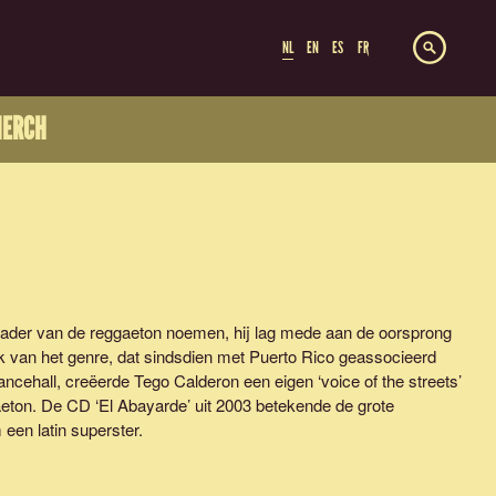
NL
EN
ES
FR
ERCH
vader van de reggaeton noemen, hij lag mede aan de oorsprong
 van het genre, dat sindsdien met Puerto Rico geassocieerd
ncehall, creëerde Tego Calderon een eigen ‘voice of the streets’
eton. De CD ‘El Abayarde’ uit 2003 betekende de grote
en latin superster.