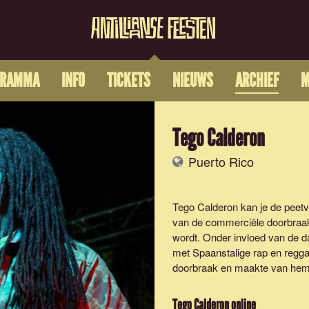
GRAMMA
INFO
TICKETS
NIEUWS
ARCHIEF
M
Tego Calderon
Puerto Rico
Tego Calderon kan je de peet
van de commerciële doorbraak
wordt. Onder invloed van de da
met Spaanstalige rap en regga
doorbraak en maakte van hem e
Tego Calderon
online