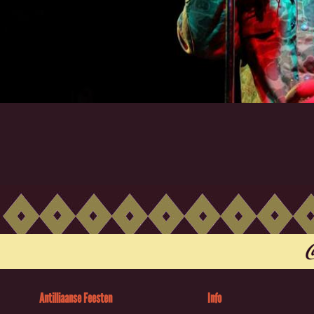
Antilliaanse Feesten
Info