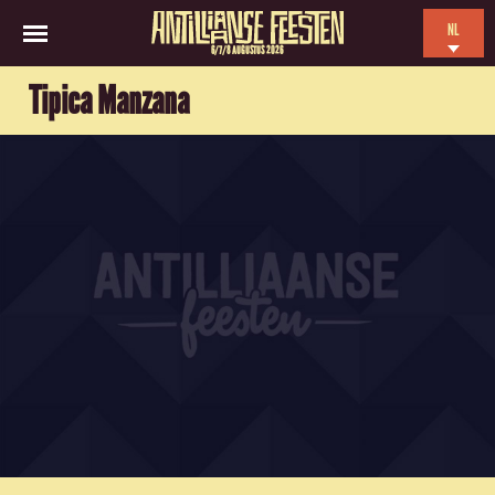
NL
6/7/8 AUGUSTUS 2026
EN
Tipica Manzana
ES
FR