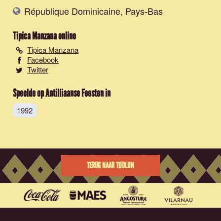
République Dominicaine, Pays-Bas
Tipica Manzana
online
Tipica Manzana
Facebook
Twitter
Speelde op Antilliaanse Feesten in
1992
TERUG NAAR TIJDLIJN