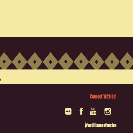
Connect With Us!
#antilliaansefeesten