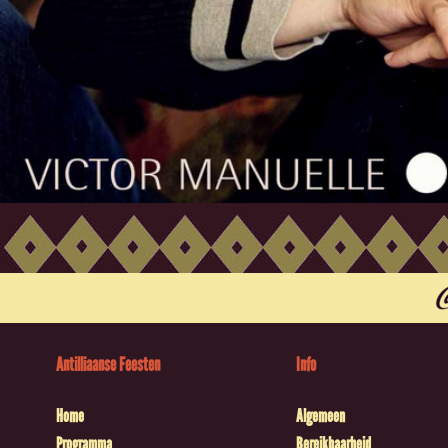
Antilliaanse Feesten
Info
Home
Algemeen
Programma
Bereikbaarheid