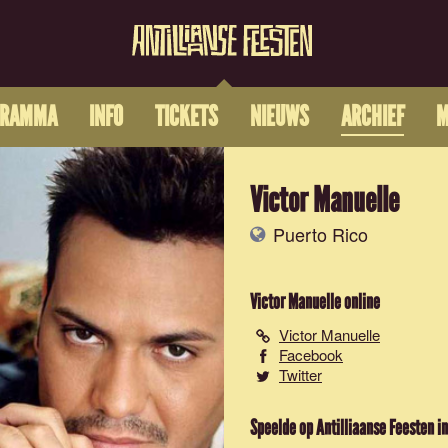
GRAMMA
INFO
TICKETS
NIEUWS
ARCHIEF
M
Victor Manuelle
Puerto Rico
Victor Manuelle
online
Victor Manuelle
Facebook
Twitter
Speelde op Antilliaanse Feesten in