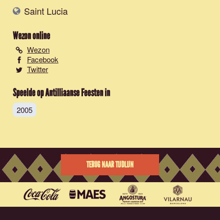
Saint Lucia
Wezon
online
Wezon
Facebook
Twitter
Speelde op Antilliaanse Feesten in
2005
TERUG NAAR TIJDLIJN