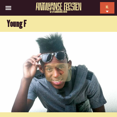
NL
6/7/8 AUGUSTUS 2026
EN
Young F
ES
FR