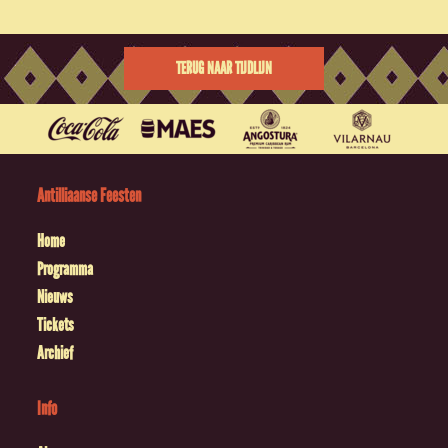
TERUG NAAR TIJDLIJN
Antilliaanse Feesten
Home
Programma
Nieuws
Tickets
Archief
Info