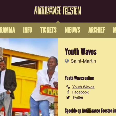
GRAMMA
INFO
TICKETS
NIEUWS
ARCHIEF
M
Youth Waves
Saint-Martin
Youth Waves
online
Youth Waves
Facebook
Twitter
Speelde op Antilliaanse Feesten in