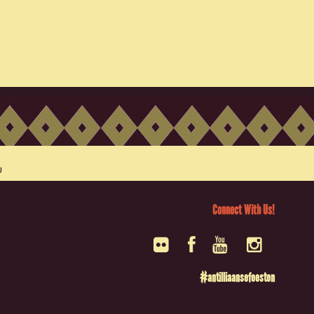
Connect With Us!
#antilliaansefeesten