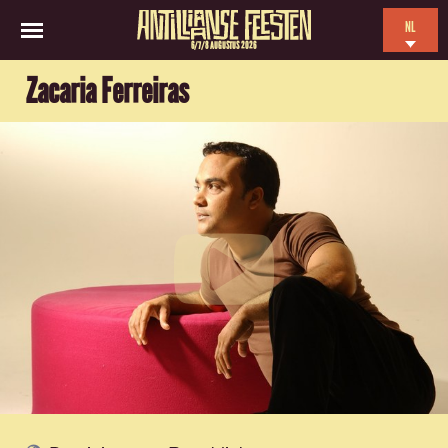
NL
6/7/8 AUGUSTUS 2026
EN
Zacaria Ferreiras
ES
FR