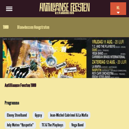
NL
6/7/8 AUGUSTUS 2026
EN
1989
Blauwbossen Hoogstraten
ES
FR
Antilliaanse Feesten 1989
Programma
Ebony Steelband
Gypsy
Jean-Michel Cabrimol & La Mafia
July Mateo “Rasputin”
TC & The Playboys
Vega Band