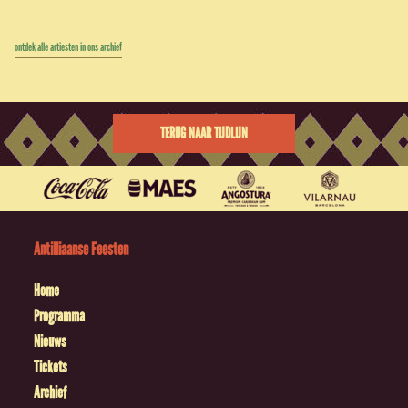
ontdek alle artiesten in ons archief
TERUG NAAR TIJDLIJN
Antilliaanse Feesten
Home
Programma
Nieuws
Tickets
Archief