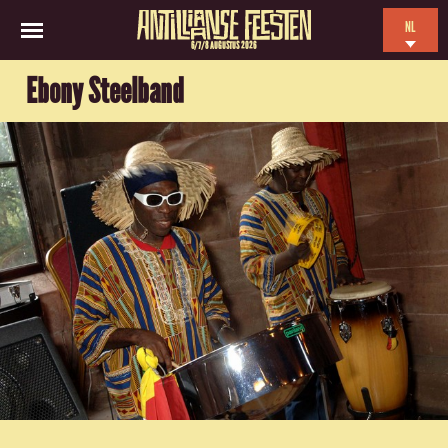
NL
6/7/8 AUGUSTUS 2026
EN
Ebony Steelband
ES
FR