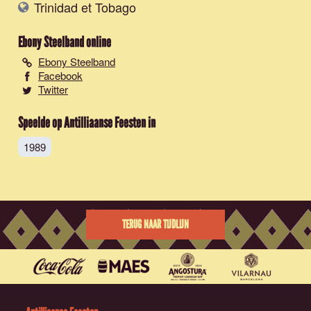
Trinidad et Tobago
Ebony Steelband
online
Ebony Steelband
Facebook
Twitter
Speelde op Antilliaanse Feesten in
1989
TERUG NAAR TIJDLIJN