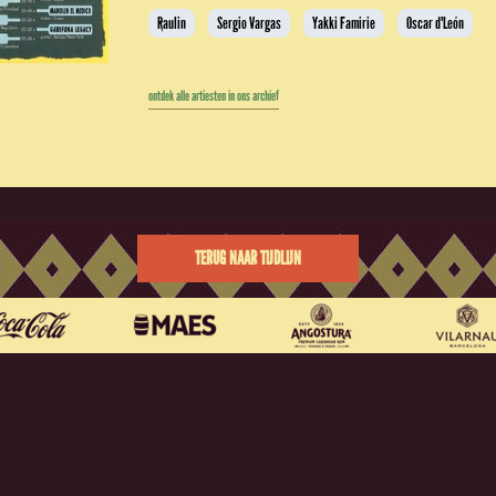
Raulin
Sergio Vargas
Yakki Famirie
Oscar d'León
ontdek alle artiesten in ons archief
TERUG NAAR TIJDLIJN