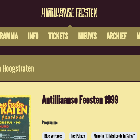
GRAMMA
INFO
TICKETS
NIEUWS
ARCHIEF
M
 Hoogstraten
Antilliaanse Feesten 1999
Programma
Blue Ventures
Los Pelaos
Manolin “El Medico de la Salsa”