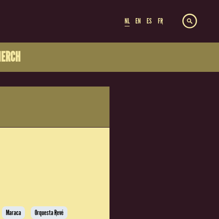
NL
EN
ES
FR
ERCH
Maraca
Orquesta Revé