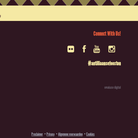
Connect With Us!
#antilliaansefeesten
omakase digital
Proclaimer
Privacy
Algemene voorwaarden
Cookies