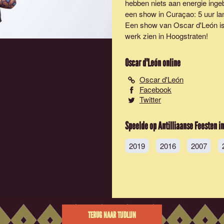
hebben niets aan energie ingeb
een show in Curaçao: 5 uur lan
Een show van Oscar d'León is
werk zien in Hoogstraten!
Oscar d'León
online
Oscar d'León
Facebook
Twitter
Speelde op Antilliaanse Feesten in
2019
2016
2007
TERUG NAAR TIJDLIJN