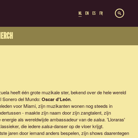
NL
EN
ES
FR
ERCH
uela heeft één grote muzikale ster, bekend over de hele wereld
 El Sonero del Mundo:
Oscar d'León
.
n geleden voor Miami, zijn muzikanten wonen nog steeds in
dertussen - maakte zijn naam door zijn zangtalent, zijn
de energie als wereldwijde ambassadeur van de
salsa
. '
Lloraras
'
klassieker, die iedere
salsa
-danser op de vloer krijgt.
aatste jaren door iemand anders bespelen, zijn shows daarentegen