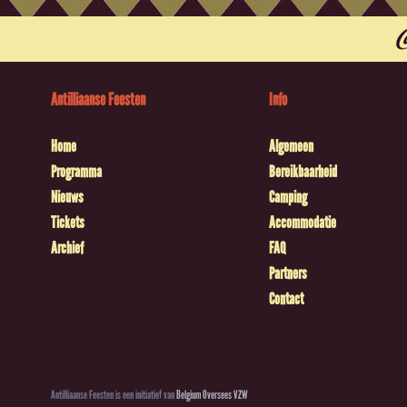
Antilliaanse Feesten
Info
Home
Algemeen
Programma
Bereikbaarheid
Nieuws
Camping
Tickets
Accommodatie
Archief
FAQ
Partners
Contact
Antilliaanse Feesten is een initiatief van
Belgium Oversees VZW