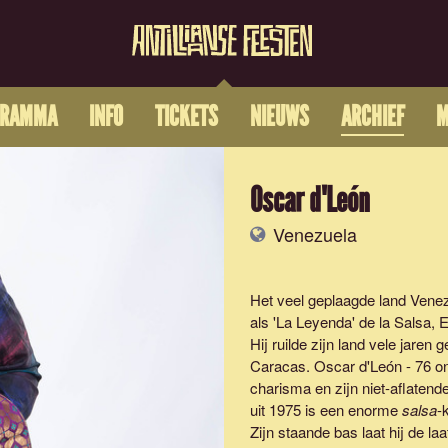
GRAMMA
INFO
TICKETS
NIEUWS
ARCHIEF
M
Oscar d'León
Venezuela
Het veel geplaagde land Venez
als 'La Leyenda' de la Salsa,
Hij ruilde zijn land vele jare
Caracas. Oscar d'León - 76 on
charisma en zijn niet-aflaten
uit 1975 is een enorme
salsa
-
Zijn staande bas laat hij de l