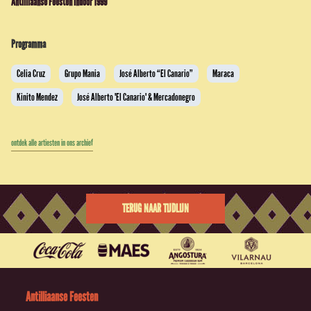
Antilliaanse Feesten Indoor 1999
Programma
Celia Cruz
Grupo Mania
José Alberto “El Canario”
Maraca
Kinito Mendez
José Alberto 'El Canario' & Mercadonegro
ontdek alle artiesten in ons archief
TERUG NAAR TIJDLIJN
Antilliaanse Feesten