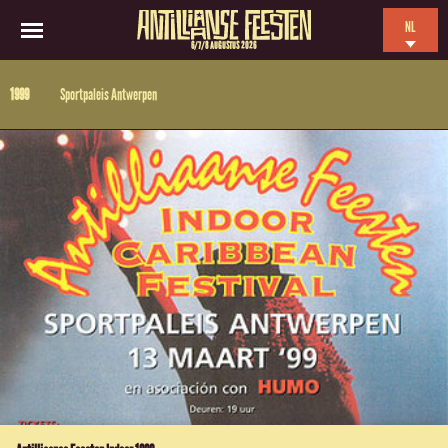
NL
6/7/8 AUGUSTUS 2026
EN
1999
Sportpaleis Antwerpen
ES
FR