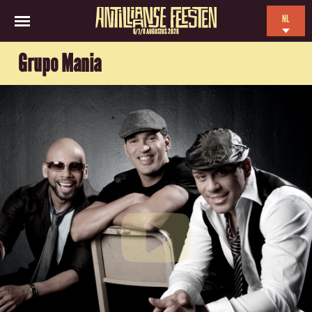
NL
6/7/8 AUGUSTUS 2026
EN
Grupo Mania
ES
FR