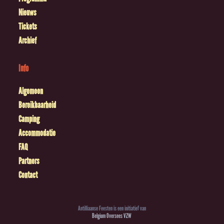
Nieuws
Tickets
Archief
Info
Algemeen
Bereikbaarheid
Camping
Accommodatie
FAQ
Partners
Contact
Antilliaanse Feesten is een initiatief van
Belgium Oversees VZW