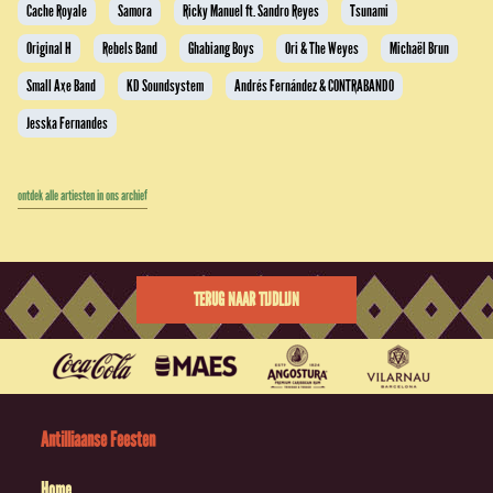
Cache Royale
Samora
Ricky Manuel ft. Sandro Reyes
Tsunami
Original H
Rebels Band
Ghabiang Boys
Ori & The Weyes
Michaël Brun
Small Axe Band
KD Soundsystem
Andrés Fernández & CONTRABANDO
Jesska Fernandes
ontdek alle artiesten in ons archief
TERUG NAAR TIJDLIJN
Antilliaanse Feesten
Home