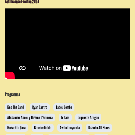
Antilliaanse Feesten 2024
Programma
Kes The Band
Ryan Castro
Tabou Combo
Alexander Abreu y Havana d'Primera
Ir Sais
Orquesta Aragón
Mozart La Para
Broederliefde
Awilo Longomba
Bazurto All Stars