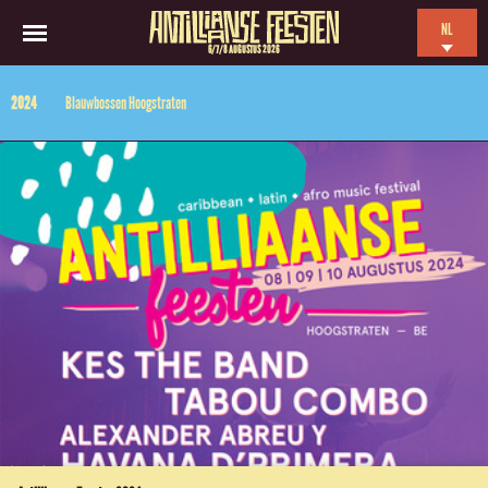
NL
6/7/8 AUGUSTUS 2026
EN
2024
Blauwbossen Hoogstraten
ES
FR