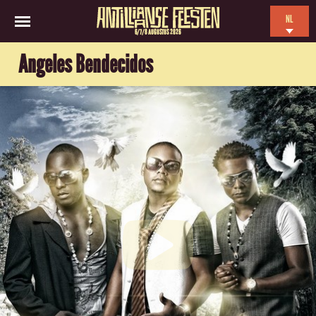
NL
6/7/8 AUGUSTUS 2026
EN
Angeles Bendecidos
ES
FR