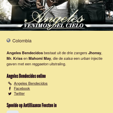
Colombia
Angeles Bendecidos
bestaat uit de drie zangers
Jhonsy
,
Mr. Kriss
en
Mahomi May
, die de
salsa
een
urban
injectie
gaven met een
reggaeton
uitstraling.
Angeles Bendecidos
online
Angeles Bendecidos
Facebook
Twitter
Speelde op Antilliaanse Feesten in