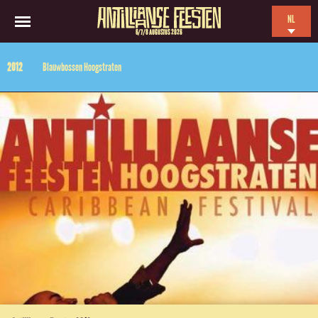
NL
6/7/8 AUGUSTUS 2026
EN
2012
Blauwbossen Hoogstraten
ES
FR