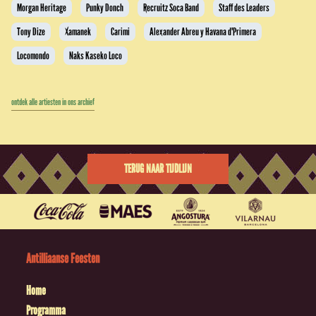
Morgan Heritage
Punky Donch
Recruitz Soca Band
Staff des Leaders
Tony Dize
Xamanek
Carimi
Alexander Abreu y Havana d'Primera
Locomondo
Naks Kaseko Loco
ontdek alle artiesten in ons archief
TERUG NAAR TIJDLIJN
Antilliaanse Feesten
Home
Programma