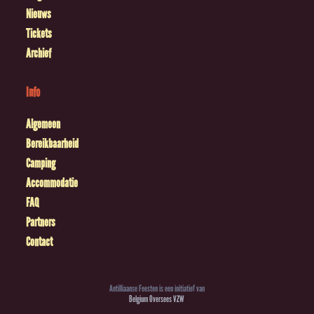
Nieuws
Tickets
Archief
Info
Algemeen
Bereikbaarheid
Camping
Accommodatie
FAQ
Partners
Contact
Antilliaanse Feesten is een initiatief van
Belgium Oversees VZW