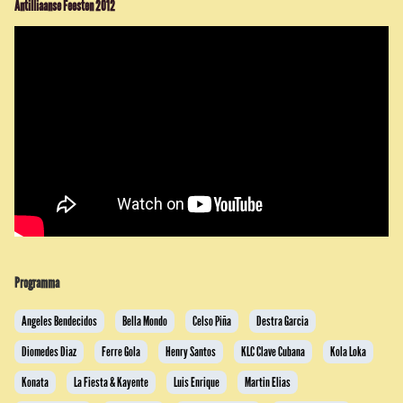
Antilliaanse Feesten 2012
Programma
Angeles Bendecidos
Bella Mondo
Celso Piña
Destra Garcia
Diomedes Diaz
Ferre Gola
Henry Santos
KLC Clave Cubana
Kola Loka
Konata
La Fiesta & Kayente
Luis Enrique
Martin Elias