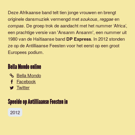
Deze Afrikaanse band telt tien jonge vrouwen en brengt
originele dansmuziek vermengd met
soukous
,
reggae
en
compas
. De groep trok de aandacht met het nummer ‘Africa’,
een prachtige versie van 'Ansanm Ansanm', een nummer uit
1980 van de Haïtiaanse band
DP Express
. In 2012 stonden
ze op de Antilliaanse Feesten voor het eerst op een groot
Europees podium.
Bella Mondo
online
Bella Mondo
Facebook
Twitter
Speelde op Antilliaanse Feesten in
2012