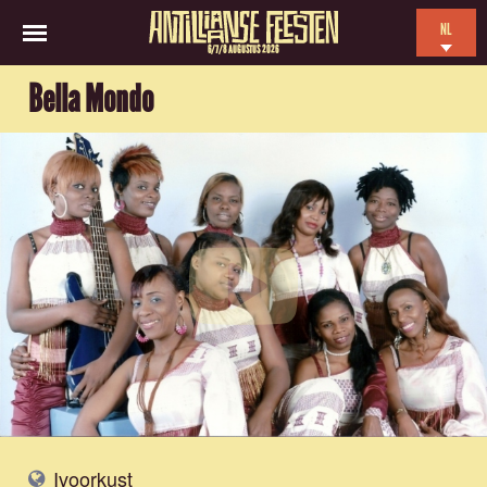
NL
6/7/8 AUGUSTUS 2026
EN
Bella Mondo
ES
FR
Ivoorkust