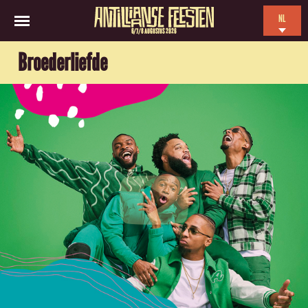
NL
6/7/8 AUGUSTUS 2026
EN
Broederliefde
ES
FR