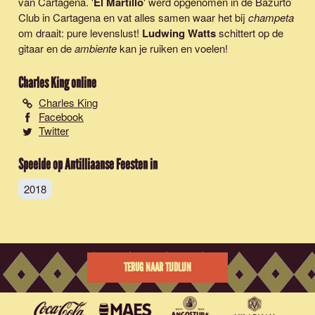
van Cartagena. '
El Martillo
' werd opgenomen in de Bazurto
Club in Cartagena en vat alles samen waar het bij
champeta
om draait: pure levenslust!
Ludwing Watts
schittert op de
gitaar en de
ambiente
kan je ruiken en voelen!
Charles King
online
Charles King
Facebook
Twitter
Speelde op Antilliaanse Feesten in
2018
TERUG NAAR TIJDLIJN