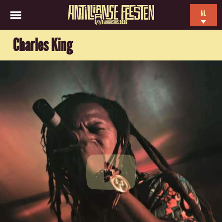
NL
6/7/8 AUGUSTUS 2026
EN
Charles King
ES
FR