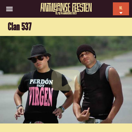
NL
12/13/14 AUGUSTUS 2027
EN
Clan 537
ES
FR