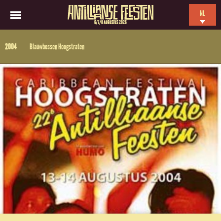
NL
6/7/8 AUGUSTUS 2026
EN
2004
Blauwbossen Hoogstraten
ES
FR