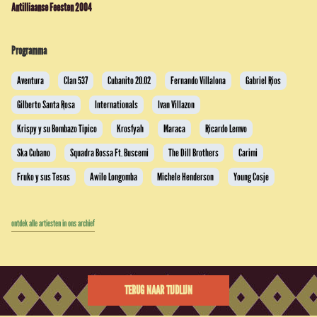
Antilliaanse Feesten 2004
Programma
Aventura
Clan 537
Cubanito 20.02
Fernando Villalona
Gabriel Rios
Gilberto Santa Rosa
Internationals
Ivan Villazon
Krispy y su Bombazo Tipico
Krosfyah
Maraca
Ricardo Lemvo
Ska Cubano
Squadra Bossa Ft. Buscemi
The Dill Brothers
Carimi
Fruko y sus Tesos
Awilo Longomba
Michele Henderson
Young Cosje
ontdek alle artiesten in ons archief
TERUG NAAR TIJDLIJN