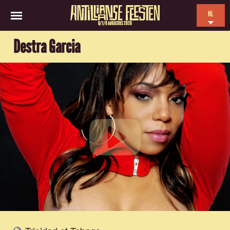
NL
6/7/8 AUGUSTUS 2026
EN
Destra Garcia
ES
FR