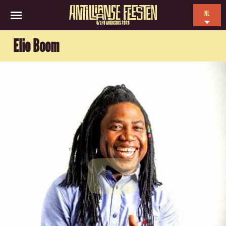
NL
6/7/8 AUGUSTUS 2026
EN
Elio Boom
ES
FR