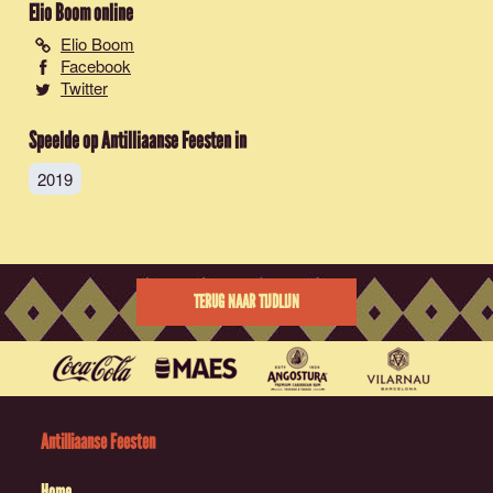
Elio Boom
online
Elio Boom
Facebook
Twitter
Speelde op Antilliaanse Feesten in
2019
TERUG NAAR TIJDLIJN
Antilliaanse Feesten
Home