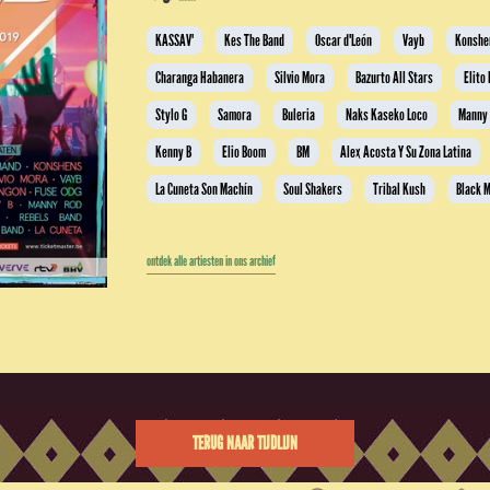
KASSAV'
Kes The Band
Oscar d'León
Vayb
Konshe
Charanga Habanera
Silvio Mora
Bazurto All Stars
Elito
Stylo G
Samora
Buleria
Naks Kaseko Loco
Manny
Kenny B
Elio Boom
BM
Alex Acosta Y Su Zona Latina
La Cuneta Son Machín
Soul Shakers
Tribal Kush
Black 
ontdek alle artiesten in ons archief
TERUG NAAR TIJDLIJN