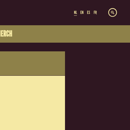
NL
EN
ES
FR
ERCH