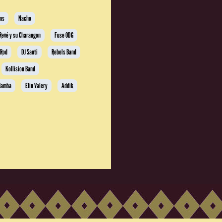
ns
Nacho
 Revé y su Charangon
Fuse ODG
 Rod
DJ Santi
Rebels Band
Kollision Band
Mamba
Elin Valery
Addik