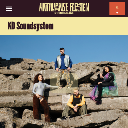
NL
6/7/8 AUGUSTUS 2026
EN
KD Soundsystem
ES
FR