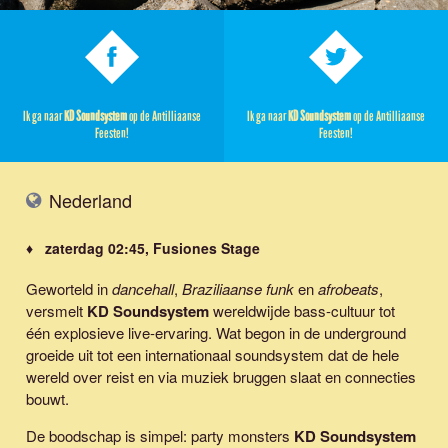
Ik ga naar
KD Soundsystem
op de Antilliaanse
Ik ga naar
KD Soundsystem
op de Antilliaanse
Feesten!
Feesten!
Nederland
♦ zaterdag 02:45, Fusiones Stage
Geworteld in
dancehall
,
Braziliaanse funk
en
afrobeats
,
versmelt
KD Soundsystem
wereldwijde bass-cultuur tot
één explosieve live-ervaring. Wat begon in de underground
groeide uit tot een internationaal soundsystem dat de hele
wereld over reist en via muziek bruggen slaat en connecties
bouwt.
De boodschap is simpel: party monsters
KD Soundsystem